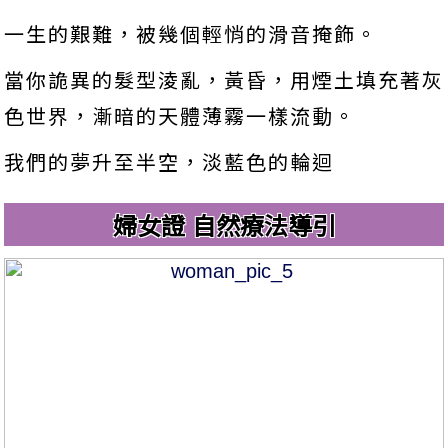
一生的艱難，被幾個輕悄的滑音掩飾。
當你詭異的髮型淩亂，黃昏，用煙土填充著灰
色世界，漸暗的天體薄霧一樣流動。
我們的夢升至半空，淡藍色的輪迴
婦女證 自然療法導引