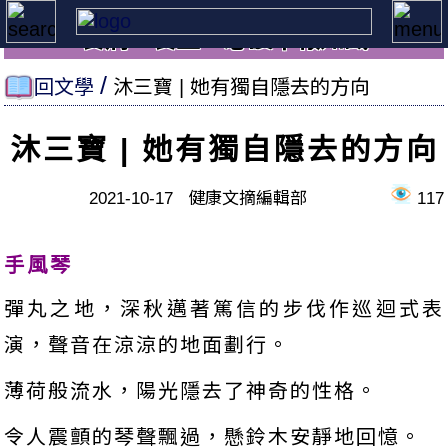
養病、養生，必讀本報知識
回文學
沐三寶 | 她有獨自隱去的方向
沐三寶 | 她有獨自隱去的方向
2021-10-17 健康文摘編輯部
117
手風琴
彈丸之地，深秋邁著篤信的步伐作巡迴式表
演，聲音在涼涼的地面劃行。
薄荷般流水，陽光隱去了神奇的性格。
令人震顫的琴聲飄過，懸鈴木安靜地回憶。